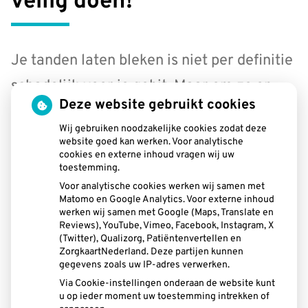
veilig doen!
Je tanden laten bleken is niet per definitie
schadelijk voor je gebit. Maar om ze op
Deze website gebruikt cookies
een veilig manier lichter te krijgen, is het
Wij gebruiken noodzakelijke cookies zodat deze
wel van belang dit altijd in overleg met je
website goed kan werken. Voor analytische
cookies en externe inhoud vragen wij uw
tandarts of mondhygiënist te doen.
toestemming.
Voor analytische cookies werken wij samen met
Matomo en Google Analytics. Voor externe inhoud
werken wij samen met Google (Maps, Translate en
Reviews), YouTube, Vimeo, Facebook, Instagram, X
Lees het hele artikel op:
(Twitter), Qualizorg, Patiëntenvertellen en
ZorgkaartNederland. Deze partijen kunnen
allesoverhetgebit.nl
gegevens zoals uw IP-adres verwerken.
Via Cookie-instellingen onderaan de website kunt
Publicatiedatum:
22-05-2026
u op ieder moment uw toestemming intrekken of