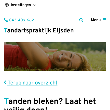
Instellingen
Tel:
Menu
043-4091662
Tandartspraktijk Eijsden
Terug naar overzicht
Tanden bleken? Laat het