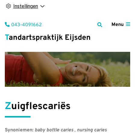
Instellingen
Tel:
Menu
043-4091662
Tandartspraktijk Eijsden
Zuigflescariës
Synoniemen:
baby bottle caries
,
nursing caries