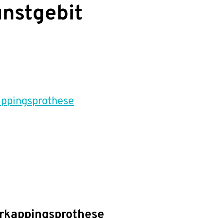
unstgebit
ppingsprothese
rkappingsprothese