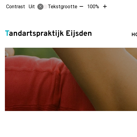
Tekst
Tekst
Contrast
Tekstgrootte
100%
Uit
verkleinen
vergroten
met
met
Hoofdm
10%
10%
Tandartspraktijk Eijsden
H