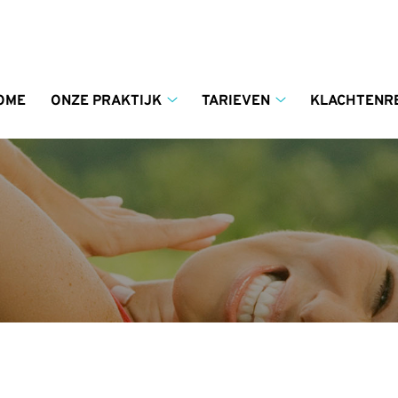
enu
OME
ONZE PRAKTIJK
TARIEVEN
KLACHTENR
Onze
Tarieven
praktijk
submenu
submenu