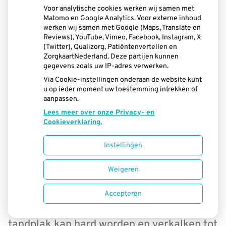
Voor analytische cookies werken wij samen met
Matomo en Google Analytics. Voor externe inhoud
werken wij samen met Google (Maps, Translate en
Tandplak en ontstoken tandvlees
Reviews), YouTube, Vimeo, Facebook, Instagram, X
(Twitter), Qualizorg, Patiëntenvertellen en
Gezond tandvlees is roze, ligt strak om de
ZorgkaartNederland. Deze partijen kunnen
gegevens zoals uw IP-adres verwerken.
tanden en kiezen heen en bloedt niet als
Via Cookie-instellingen onderaan de website kunt
u op ieder moment uw toestemming intrekken of
de tanden gepoetst worden. Rood,
aanpassen.
gezwollen of bloedend tandvlees duidt
Lees meer over onze Privacy- en
Cookieverklaring.
meestal op ontstoken tandvlees. Als u de
Instellingen
tandplak op en tussen de tanden niet goed
verwijdert, zorgen de bacteriën in de
Weigeren
tandplak ervoor dat het tandvlees
Accepteren
ontstoken raakt. Niet verwijderde
tandplak kan hard worden en verkalken tot