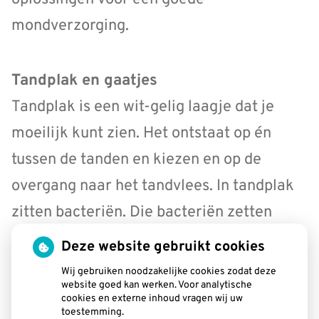
mondverzorging.
Tandplak en gaatjes
Tandplak is een wit-gelig laagje dat je
moeilijk kunt zien. Het ontstaat op én
tussen de tanden en kiezen en op de
overgang naar het tandvlees. In tandplak
zitten bacteriën. Die bacteriën zetten
koolhydraten, zoals suiker en zetmeel uit
Deze website gebruikt cookies
voeding en dranken, in de mond om in
Wij gebruiken noodzakelijke cookies zodat deze
website goed kan werken. Voor analytische
zuren. Die zuren veroorzaken gaatjes
cookies en externe inhoud vragen wij uw
toestemming.
(cariës) in het gebit.