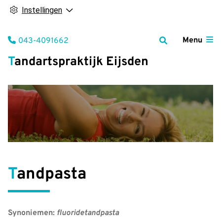
Instellingen
Tel:
Menu
043-4091662
Tandartspraktijk Eijsden
Tandpasta
Synoniemen:
fluoridetandpasta