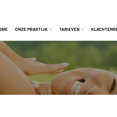
enu
OME
ONZE PRAKTIJK
TARIEVEN
KLACHTENR
Onze
Tarieven
praktijk
submenu
submenu