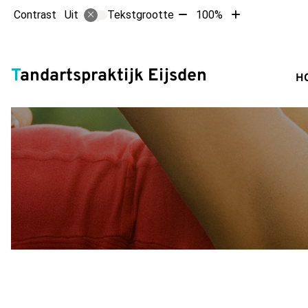
Tekst
Tekst
Contrast
Tekstgrootte
100%
Uit
verkleinen
vergroten
met
met
Hoofdm
10%
10%
Tandartspraktijk Eijsden
H