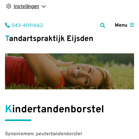
Instellingen
Tel:
Menu
043-4091662
Tandartspraktijk Eijsden
Kindertandenborstel
Synoniemen:
peutertandenborstel