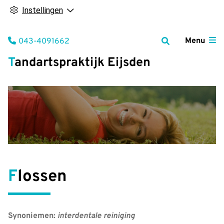
Instellingen
Tel:
Menu
043-4091662
Tandartspraktijk Eijsden
Flossen
Synoniemen:
interdentale reiniging