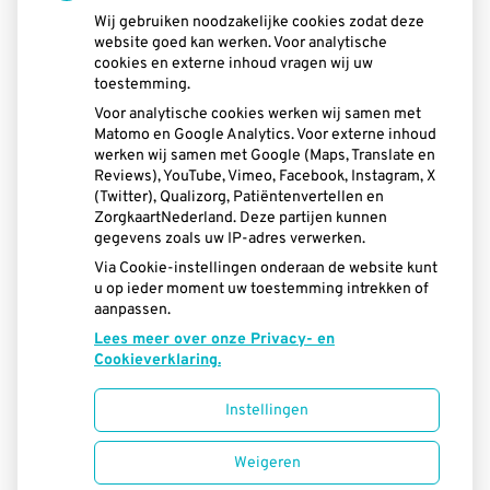
Android en tablets en verkrijgbaar via
Wij gebruiken noodzakelijke cookies zodat deze
website goed kan werken. Voor analytische
Google Play.
De app voor
iPhone en iPad
cookies en externe inhoud vragen wij uw
toestemming.
is te vinden in de App Store van iTunes
.
Voor analytische cookies werken wij samen met
Matomo en Google Analytics. Voor externe inhoud
werken wij samen met Google (Maps, Translate en
Reviews), YouTube, Vimeo, Facebook, Instagram, X
(Twitter), Qualizorg, Patiëntenvertellen en
ZorgkaartNederland. Deze partijen kunnen
gegevens zoals uw IP-adres verwerken.
Via Cookie-instellingen onderaan de website kunt
u op ieder moment uw toestemming intrekken of
« Terug naar het overzicht
aanpassen.
Lees meer over onze Privacy- en
Cookieverklaring.
Instellingen
Uw Zorg Online
|
Beheer
Weigeren